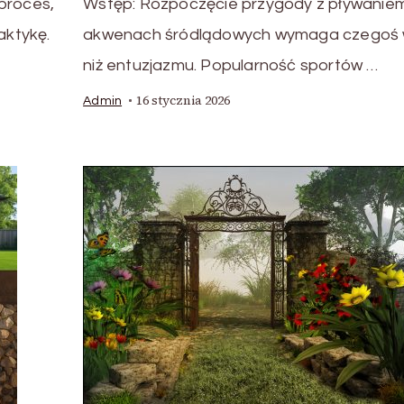
proces,
Wstęp: Rozpoczęcie przygody z pływanie
aktykę.
akwenach śródlądowych wymaga czegoś 
niż entuzjazmu. Popularność sportów …
16 stycznia 2026
Admin