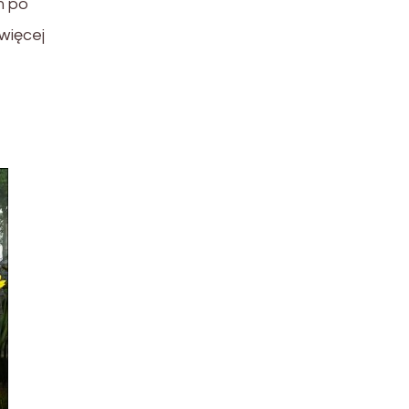
m po
więcej