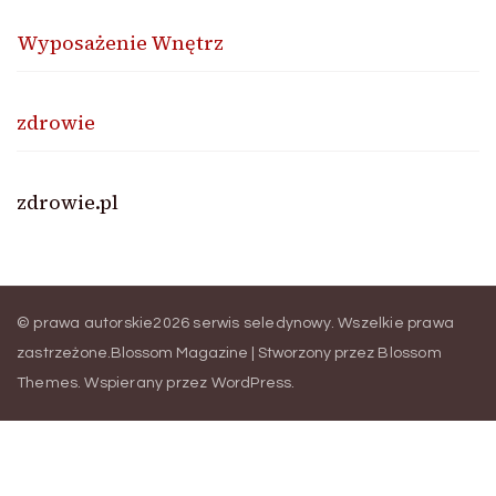
Wyposażenie Wnętrz
zdrowie
zdrowie.pl
© prawa autorskie2026
serwis seledynowy
. Wszelkie prawa
zastrzeżone.
Blossom Magazine | Stworzony przez
Blossom
Themes
.
Wspierany przez
WordPress
.