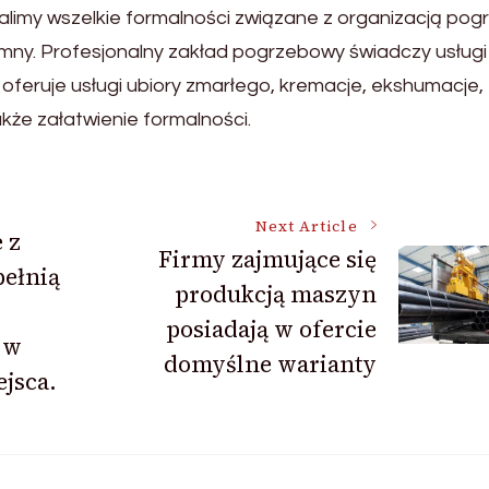
imy wszelkie formalności związane z organizacją pog
umny. Profesjonalny zakład pogrzebowy świadczy usługi
eruje usługi ubiory zmarłego, kremacje, ekshumacje,
kże załatwienie formalności.
Next Article
 z
Firmy zajmujące się
ełnią
produkcją maszyn
posiadają w ofercie
 w
domyślne warianty
ejsca.