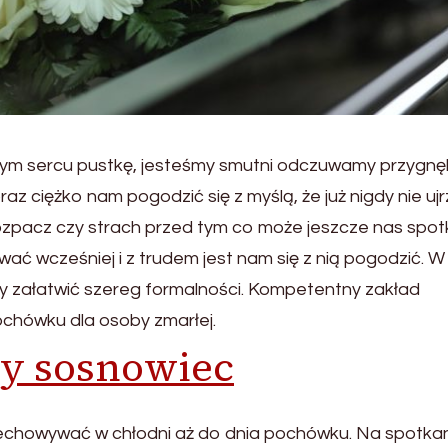
zym sercu pustkę, jesteśmy smutni odczuwamy przygnęb
 ciężko nam pogodzić się z myślą, że już nigdy nie uj
 rozpacz czy strach przed tym co może jeszcze nas spot
wać wcześniej i z trudem jest nam się z nią pogodzić. W
y załatwić szereg formalności. Kompetentny zakład
chówku dla osoby zmarłej.
y sosnowiec
zechowywać w chłodni aż do dnia pochówku. Na spotkan