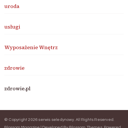
uroda
usługi
Wyposażenie Wnętrz
zdrowie
zdrowie.pl
© Copyright 2026
serwis seledynowy
. All Rights Reserved.
Blossom Magazine | Developed By
Blossom Themes
.
Powered