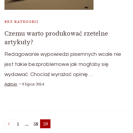
BEZ KATEGORII
Czemu warto produkować rzetelne
artykuły?
Redagowanie wypowiedzi pisemnych wcale nie
jest takie bezproblemowe jak mogłoby się
wydawać. Chociaż wyrażać opinię …
9 lipca 2014
Admin
Nawigacja
1
…
58
59
Page
Page
Page