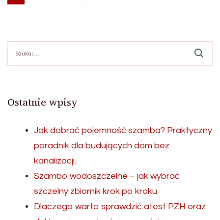
Nawigacja
Page
Page
Page
po
Szukaj:
wpisach
Ostatnie wpisy
Jak dobrać pojemność szamba? Praktyczny
poradnik dla budujących dom bez
kanalizacji.
Szambo wodoszczelne – jak wybrać
szczelny zbiornik krok po kroku
Dlaczego warto sprawdzić atest PZH oraz